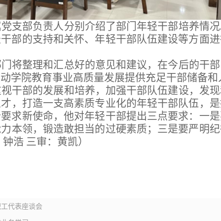
属党支部负责人分别介绍了部门年轻干部培养情况
轻干部的支持
和关怀、
年轻干部队伍建设
等方面进
部门将整理和汇总好的意见和建议，在今后的干部
推动学院教育事业高质量发展提供充足干部储备和
重视干部的发展和培养，
加强干部队伍建设
，
发现
人才
，打造一支高素质专业化的年轻干部队伍，是
新要求新使命，他对年轻干部提出三点要求：一是
能力本领，锻造
敢担当
的过硬素质
；
三
是
要严明纪
：钟浩
三审：黄凯）
职工代表座谈会