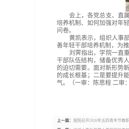
会上，各党总支、直
培养
机制、如何
加强对年
问卷。
黄凯表示，组织人事
善年轻干部培养机制，为
刘霁指出，学院一直
干部队伍结构，储备
优秀
的迫切需要。面对新形势
的成长根基；
二
是
要提升
气。
（一审：陈思程 二审
上一篇：
我院召开2026年五四青年节教