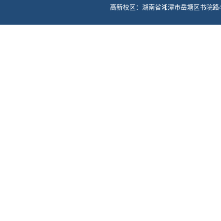
高新校区：湖南省湘潭市岳塘区书院路42号 