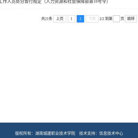
工作人员处分暂行规定（人力资源和社会保障部第18号令）
共21条
上页
1
2
下页
2/2
到第
页
跳转
版权所有：湖南城建职业技术学院 技术支持：信息技术中心