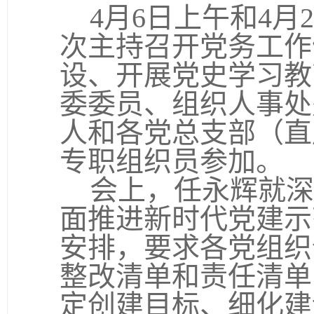
4
月
6
日上午和
4
月
2
次主持召开党务工作
设、开展党史学习教
委委员、组织人事处
人和各党总支部（直
专职组织员参加。
会上，任永辉就深
面推进新时代党建示
安排，要求各党组织
整改清单和责任清单
定创建目标、细化建