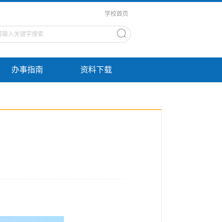
学校首页
办事指南
资料下载