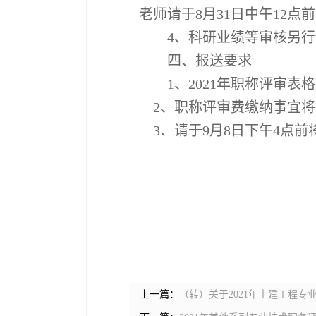
老师请于
8
月
31
日中午
12
点前
4
、科研业绩等审核另行
四、报送要求
1
、
2021
年职称评审表格
2
、职称评审费缴纳事宜将
3
、请于
9
月
8
日下午
4
点前
上一篇：
（转）关于2021年土建工程