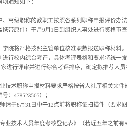
事项通知如下：
中、高级职称的教职工按照各系列职称申报评价办
需携带原件）于月
9
月
1
日到组织人事处进行资格审
，学院将严格按照主管单位核准职数报送职称材料
列进行校内综合考评，具体考评表格和要求将统一
专家进行评审并进行综合考评排序，确定拟推荐人员
业技术职称申报材料要求严格按省人社厅相关文件
群号：
478523505
）；
师请于
8
月
31
日中午
12
点前将职称证扫描件（要求
；
专业技术人员年度考核登记表》（若近五年之前有