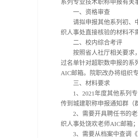
系列专业技术职称申报有关
一、资格审查
请拟申报其他系列初、
织人事处直接核验的材料不
二、校内综合考评
按照省人社厅相关要求
过名单针对超职数申报的系
AIC
邮箱。院职改办将组织
三、材料要求
1
、
2021
年度其他系列专
传到城建职称申报通知群（
2
、需要开具聘任书的老
织人事处饶欢老师
AIC
邮箱
3
、需要从档案中查调《