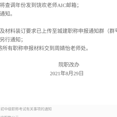
将查调年份发到饶欢老师
AIC
邮箱；
通知。
及材料装订要求已上传至城建职称申报通知群（群
另行通知；
将所有职称申报材料交到周婧怡老师处。
院职改办
2021
年
8
月
29
日
专业初中级职称考试有关事项的通知